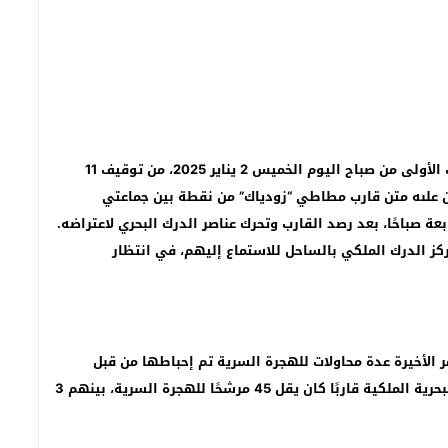
تمكنت عناصر الدرك البحري بمدينة العرائش، في الساعات الأولى من صباح اليوم الخميس 2 يناير 2025، من توقيف 11
ن علىه متن قارب مطاطي “زودياك” من نقطة بين جماعتي
 صباحًا، بعد رصد القارب وتحرك عناصر الدرك البحري لاعتراضه.
مركز الدرك الملكي بالساحل للاستماع إليهم، في انتظار
لأخيرة عدة محاولات للهجرة السرية تم إحباطها من قبل
السلطات. في 22 نوفمبر 2024، اعترضت فرقاطة تابعة للبحرية الملكية قاربًا كان يقل 45 مرشحًا للهجرة السرية، بينهم 3