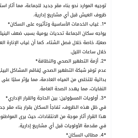
توجيه الموارد نحو بناء مقر جديد للجماعة، مما أثار اس
إيقاف شخصين خارج باب سبتة بسلا وحجز أقرا
ظروف العيش قبل أي مشاريع إدارية.
*1. غياب الخدمات الأساسية وتأثيره على السكان*
يواجه سكان الجماعة تحديات يومية بسبب ضعف البنية ا
صعبًا، خاصة خلال فصل الشتاء. كما أن غياب الإنارة الع
خلال ساعات الليل.
*2. أزمة التطهير الصحي والنظافة*
عدم توفر شبكة التطهير الصحي يُفاقم المشاكل البيئ
بدائية للتخلص من المياه العادمة، مما يؤثر سلبًا على
النفايات، مما يهدد الصحة العامة.
*3. أولويات المسؤولين: بين الحاجة والقرار الإداري*
في ظل هذه الظروف، تفاجأ السكان بقرار بناء مقر جدي
هذا القرار أثار موجة من الانتقادات، حيث يرى المواطن
في مقدمة الأولويات قبل أي مشاريع إدارية.
*4. مطالب السكان*