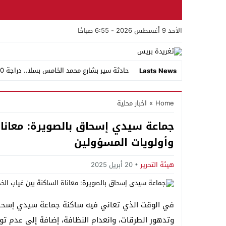
الأحد 9 أغسطس 2026 - 6:55 صباحًا
حادثة سير بشارع محمد الخامس بسلا.. دراجة C90 بدون ترقيم تصطدم بسيارة أجرة صغيرة وسائقها يلوذ بالفرار
Lasts News
وفاة بصعقة كهربائية تفتح ملف المستودعات ا
Home
»
اخبار محلية
إساݣن كتامة :حجز أكثر من 7 أطنان من مخدر الشيرا واعتقال شخصين بمدخل المدينة
جماعة سيدي إسحاق بالصويرة: معاناة
فرقة مكافحة العصابات بسلا تطيح بمبحوث عن
وأولويات المسؤولين
سيدي الضاوي بسلا.. مستودعات عشوائية تحول
هيئة التحرير
20 أبريل 2025
“جيل زد 212” تنفي الدعوة إلى أي مظاهرة وتحذر من منشورات وصفحات مزيفة تنتحل اسمها
العثور على جثة داخل مرحاض مقهى بحي الزيتو
في الوقت الذي تعاني فيه ساكنة جماعة سيدي إسحاق، ا
الشرطة القضائية بسلا الجديدة توقف مشتبهاً
وتدهور الطرقات، وانعدام النظافة، إضافة إلى عدم تو
تدخل أمني حاسم بحي الرحمة بسلا ينهي حالة