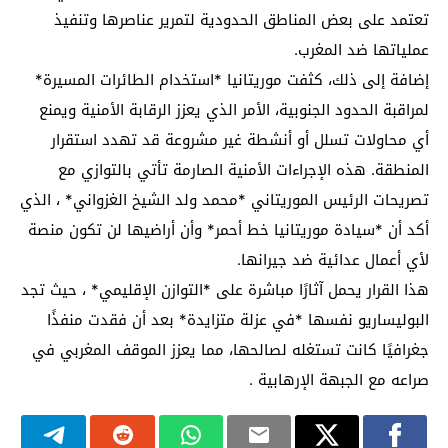
تعتمد على بعض المناطق الحدودية لتمرير عناصرها وتنفيذ
عملياتها ضد المغرب.
إضافة إلى ذلك، كثفت موريتانيا *استخدام الطائرات المسيرة*
لمراقبة الحدود الجنوبية، الأمر الذي يعزز الرقابة الأمنية ويمنع
أي محاولات تسلل أو أنشطة غير مشروعة قد تهدد استقرار
المنطقة. هذه الإجراءات الأمنية الصارمة تأتي بالتوازي مع
تصريحات الرئيس الموريتاني *محمد ولد الشيخ الغزواني* ، الذي
أكد أن *سيادة موريتانيا خط أحمر* وأن أراضيها لن تكون منصة
لأي أعمال عدائية ضد جيرانها.
هذا القرار يحمل آثارًا مباشرة على *التوازن الإقليمي* ، حيث تجد
البوليساريو نفسها *في عزلة متزايدة* بعد أن فقدت منفذًا
جغرافيًا كانت تستغله لصالحها، مما يعزز الموقف المغربي في
صراعه مع الجبهة الإرهابية .