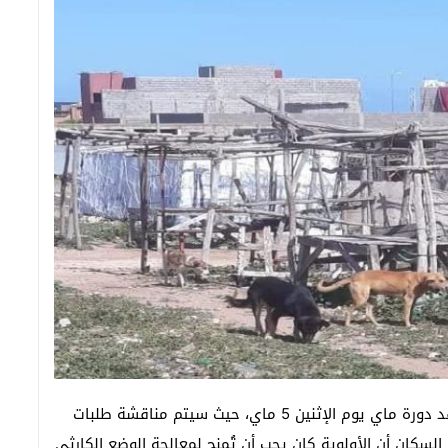
بينما تستعد جماعة سيدي إسحاق بإقليم الصويرة لعقد دورة ماي يوم الإثنين 5 ماي، حيث سيتم مناقشة طلبات
لسكان أن الأولوية كان يجب أن تُمنح لمعالجة الوضع الكارثي