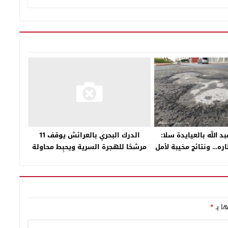
 الله بالعيايدة سلا:
الدرك البحري بالعرائش يوقف 11
ره… ونتائج مخيبة لأمل
مرشحًا للهجرة السرية ويحبِط محاولة
لساكنة
جديدة
ها بـ
*