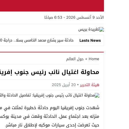
الأحد 9 أغسطس 2026 - 6:53 صباحًا
حادثة سير بشارع محمد الخامس بسلا.. دراجة C90 بدون ترقيم تصطدم بسيارة أجرة صغيرة وسائقها يلوذ بالفرار
Lasts News
وفاة بصعقة كهربائية تفتح ملف المستودعات ا
Home
»
حول العالم
إساݣن كتامة :حجز أكثر من 7 أطنان من مخدر الشيرا واعتقال شخصين بمدخل المدينة
محاولة اغتيال نائب رئيس جنوب إفريقي
فرقة مكافحة العصابات بسلا تطيح بمبحوث عن
سيدي الضاوي بسلا.. مستودعات عشوائية تحول
هيئة التحرير
20 أبريل 2025
“جيل زد 212” تنفي الدعوة إلى أي مظاهرة وتحذر من منشورات وصفحات مزيفة تنتحل اسمها
العثور على جثة داخل مرحاض مقهى بحي الزيتو
شهدت جنوب إفريقيا اليوم حادثة خطيرة تمثلت في محاو
الشرطة القضائية بسلا الجديدة توقف مشتبهاً
حيث تعرضت إحدى سيارات موكبه لإطلاق نار مباشر.
تدخل أمني حاسم بحي الرحمة بسلا ينهي حالة