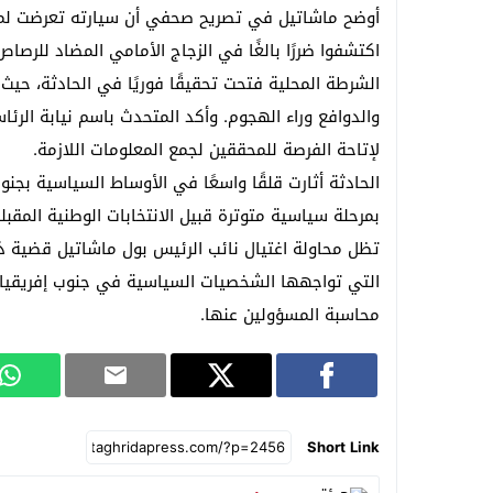
أوضح ماشاتيل في تصريح صحفي أن سيارته تعرضت لما اع
إيقاف شخصين خارج باب سبتة بسلا وحجز أقرا
اكتشفوا ضررًا بالغًا في الزجاج الأمامي المضاد للرصا
الشرطة المحلية فتحت تحقيقًا فوريًا في الحادثة، حيث ي
والدوافع وراء الهجوم. وأكد المتحدث باسم نيابة الرئ
لإتاحة الفرصة للمحققين لجمع المعلومات اللازمة.
الحادثة أثارت قلقًا واسعًا في الأوساط السياسية بجن
بمرحلة سياسية متوترة قبيل الانتخابات الوطنية المقبلة
تظل محاولة اغتيال نائب الرئيس بول ماشاتيل قضية ذا
التي تواجهها الشخصيات السياسية في جنوب إفريقيا
محاسبة المسؤولين عنها.
Short Link