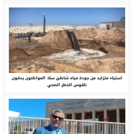
استياء متزايد من جودة مياه شاطئ سلا: المواطنون يدقون
ناقوس الخطر الصحي