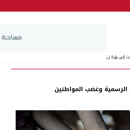
ت إلى بؤرة للفوضى وال _
ت الرسمية وغضب المواطنين