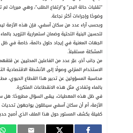
“تقلبات حالة البحر” و”ارتفاع الطلب”، وهي مبررات لم 
وضوحًا وإجراءات أكثر نجاعة.
وبحسب آراء عدد من سكان آسفي، فإن هذه الأزمة لي
لتحسين البنية التحتية وضمان استمرارية التزويد بالما
الجهات المعنية في إيجاد حلول دائمة، خاصة في ظل الت
المشكلة مستقبلاً.
من جانب آخر، عبّر عدد من الفاعلين المحليين عن قلقهم 
الاستخدام المنزلي وصولًا إلى الأنشطة الاقتصادية ا
محاسبة المسؤولين عن تدبير هذا القطاع الحيوي، مطالب
بالماء وتفادي مثل هذه الانقطاعات المتكررة.
في ظل هذه المعطيات، يبقى السؤال مطروحًا: هل ستب
الأزمة، أم أن سكان آسفي سيظلون يواجهون تحديات ا
كفيلة بكشف المستور حول هذا الملف الذي أصبح حديث