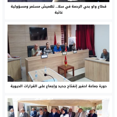
قطاع واو بحي الرحمة في سلا… تهميش مستمر ومسؤولية
غائبة
دورة جماعة احفير إنفتاح جديد وإجماع على القرارات الحيوية