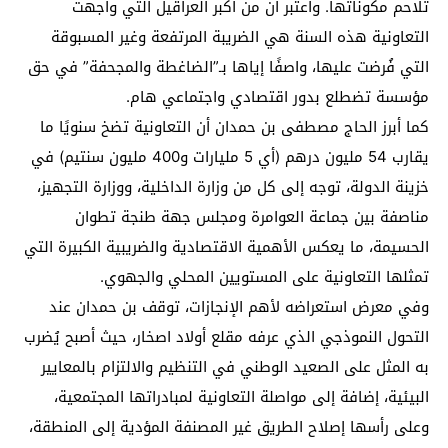
تلاحم مكوناتها. واعتبر أن من أكبر العراقيل التي واجهت
التعاونية هذه السنة هي الضريبة المرتفعة وغير المسبوقة
التي فُرضت عليها، واصفًا إياها بـ”الضاغطة والمجحفة” في حق
مؤسسة تضطلع بدور اقتصادي واجتماعي هام.
كما أبرز الحاج مصطفى بن حمدان أن التعاونية تضخ سنويًا ما
يقارب 54 مليون درهم (أي 5 مليارات و400 مليون سنتيم) في
خزينة الدولة، توجه إلى كل من وزارة الداخلية، ووزارة التجهيز،
مناصفة بين جماعة العوامرة ومجلس جهة طنجة تطوان
الحسيمة، ما يعكس الأهمية الاقتصادية والضريبية الكبيرة التي
تمثلها التعاونية على المستويين المحلي والجهوي.
وفي معرض استعراضه لأهم الإنجازات، توقف بن حمدان عند
التحول النموذجي الذي عرفه مقلع أولاد اصخار، حيث أصبح يُضرب
به المثل على الصعيد الوطني في التنظيم والالتزام بالمعايير
البيئية، إضافة إلى مواصلة التعاونية لمبادراتها المجتمعية،
وعلى رأسها إصلاح الطريق غير المصنفة المؤدية إلى المنطقة،