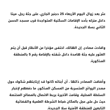
عثر بعد زوال اليوم الأربعاء 25 دجنبر الجاري، على جثة رجل، ميتا
داخل منزله بأحد الإقامات السكنية المتواجدة قرب مسجد الحسن
الثاني بسلا الجديدة.
وافادت مصادر، إن الهالك، اختفى مؤخرا عن الأنظار قبل أن يتم
العثور عليه جثة هامدة داخل شقته بالإقامة رقم 5 بالمنطقة
المذكورة.
وأضافت المصادر ذاتها ، أن أبنائه كانوا قد إرتابتهم شكوك حول
مصدر الروائح المتسربة من المسكن المذكور، ما دفعهم لإخبار
السلطة المحلية، وقامت الأخيرة بربط الاتصال بالمصالح المختصة
حيث حل على عجل بالمكان ضباط الشرطة العلمية والقضائية
التابعين للمنطقة الأمنية سلا الجديدة.