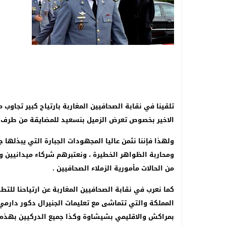
سلا المدينة تشن حرباً بلا هوادة على تجار ا
تلقينا في نقابة الصحافيين المغاربة بارتياح كبير تجاو
الاخير بخصوص تعرض الزميل بنسعيد للمضايقة من طرف أ
ولهذا فإننا نثمن عاليا المجهودات الجبارة التي يبذلها 
ومحاربة الظواهر الخطيرة ، ونعتبرهم شركاء ميدانيين 
من الحالات مأمورية الزملاء الصحافيين .
كما نعرب في نقابة الصحافيين المغاربة عن ارتياحنا للتط
المملكة والتي تتماشى مع تعليمات الجنيرال دكور دارمي
بمراكش والاقليمي بشيشاوة وكذا جميع الدركيين بهذه 