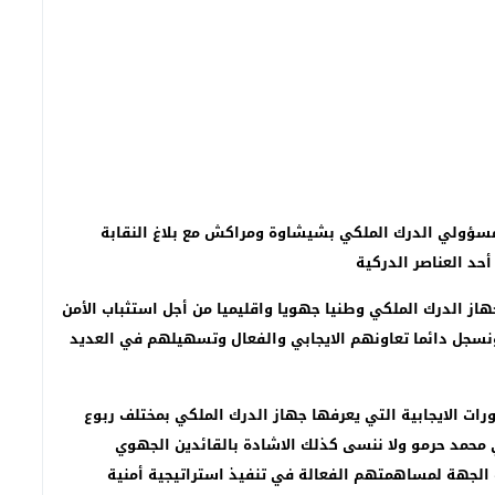
لسموم.. سقوط مروجين مبحوث عنهما وحجز مخدرات وأقراص مهلوسة
ب مسؤولي الدرك الملكي بشيشاوة ومراكش مع بلاغ النقابة
حد العناصر الدركية
جهاز الدرك الملكي وطنيا جهويا واقليميا من أجل استثباب الأمن
ونسجل دائما تعاونهم الايجابي والفعال وتسهيلهم في العديد
ورات الايجابية التي يعرفها جهاز الدرك الملكي بمختلف ربوع
 محمد حرمو ولا ننسى كذلك الاشادة بالقائدين الجهوي
الجهة لمساهمتهم الفعالة في تنفيذ استراتيجية أمنية