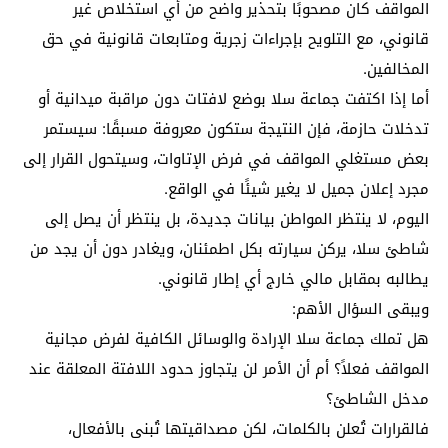
المواقف كان مصحوبًا بتحذير واضح من أي استخلاص غير
قانوني، مع التلويح بإجراءات زجرية ومتابعات قانونية في حق
المخالفين.
أما إذا اكتفت جماعة سلا بوضع لافتات دون مراقبة ميدانية أو
تدخلات حازمة، فإن النتيجة ستكون معروفة مسبقًا: سيستمر
بعض مستغلي المواقف في فرض الإتاوات، وسيتحول القرار إلى
مجرد إعلان جميل لا يغير شيئًا في الواقع.
اليوم، لا ينتظر المواطن بيانات جديدة، بل ينتظر أن يصل إلى
شاطئ سلا، يركن سيارته بكل اطمئنان، ويغادر دون أن يجد من
يطالبه بمقابل مالي خارج أي إطار قانوني.
ويبقى السؤال الأهم:
هل تملك جماعة سلا الإرادة والوسائل الكافية لفرض مجانية
المواقف فعلاً؟ أم أن الأمر لن يتجاوز حدود اللافتة المعلقة عند
مدخل الشاطئ؟
فالقرارات تُعلن بالكلمات، لكن مصداقيتها تُبنى بالأفعال،