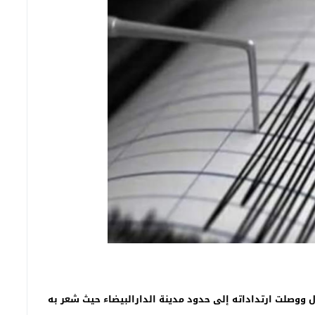
26/ قبالة سواحل البرتغال ووصلت ارتداداته إلى حدود مدينة الدارالبيضاء حيث شعر به