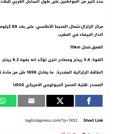
عدد كبير من المواطنين على طول الساحل الغربي للبلاد:
مركز الزلز
الدار البيضاء في المغرب
العمق:ضحل 10km
القوة: 5.4 ريختر ومصادر اخرى تؤكد انه بقوة 6.2 ريختر
الطاقة الزلزالية المقدرة: ما يعادل 1898 طن من مادة تي إن تي (أو 0.1 قنبلة ذرية!).
المصدر :هئية المسح الجيولوجي الامريكي USGS
Short Link