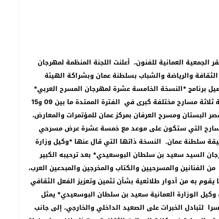
مر صحفي عقد يوم الاحد 5 يناير الجاري 2025 بمقر الجمعية العمانية للفنون، أعلنت اللجنة المنظمة لمهرجان
 2025 ، الممثلة في وزراة الثقافة والرياضة والشباب بسلطنة عمان وبشراكة الهيئة
اصيل برنامج *النسخة الخامسة عشرة لمهرجان المسرح العربي*
التي ستنطلق فعالياته في رحاب سلطنة عمان على خشبة ثلاثة مسارح مختلفة كبرى في الفترة الممتدة ما بين 09 و15
أمر بكل من مسرح قصر البستان ومسرح العرفان بمركز عمان للمؤتمرات والمعارض،
لمسارح التي ستكون على موعد مع خمسة عشرة عرض مسرحي
يقة سلطنة عمان. النسخة ذاتها التي قال عنها *وكيل وزارة
رجان السيد سعيد بن سلطان البوسعيدي* بعد ترحيبه الكبير
من الفنانين والمسرحيين والكتاب والمخرجين والمبدعين العرب،
 يقوم به من أدوار طلائعية بشأن تثمين وتعزيز الفعل الثقافي
 وكيل الوزارة العمانية سعيد بن سلطان البوسعيدي* يمثل
را لتبادل الخبرات على الصعيد الداخلي والخارجي، إلى جانب