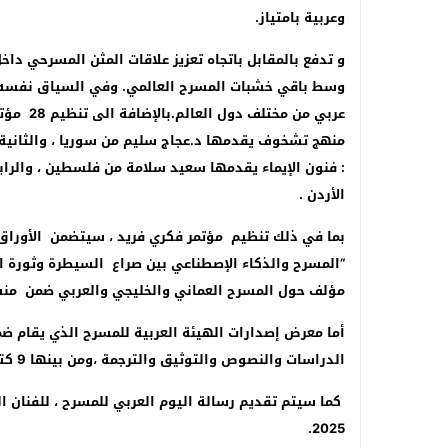
وعربية بامتياز.
و تدفع بالمقابل باتجاه تعزيز علاقات المثن المسرحي دا
منهج تشخوف يقدمها د.عجاج سليم من سوريا ، والثانية : 
: فنون الإيماء يقدمها سعيد سلامة من فلسطين ، والر
الأردن .
بما في ذلك تنظيم مؤتمر فكري فريد ، سيتضمن الأوراق 
مؤلف حول المسرح العماني والخليجي والعربي ضمن منش
الدراسات والنصوص والتوثيق والترجمة ،ومن بينها 9 كتب جديدة حول المسرح العماني صدرت بمناسبة المهرجان.
كما سيتم تقديم رسالة اليوم العربي للمسرح ، للفنان ا
2025.