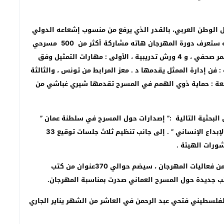
خل الوطن العربي، بالقدر الذي يرفع من منسوب إشعاعه الدولي
وسط باقي خشبات المسرح العالمي. وفي السياق نفسه ستعرف دورة المهرجان هاته مشاركة أكثر من 500 مسرحي
عربي من مختلف دول العالم.بالإضافة الى تنظيم 28 مؤتمر صحفي ، و 4 ورش تدريبية ، الأولى : مهارات التمثيل وفق
فن إدارة الممثل يقدمها د . معز المرابط من تونس ، والثالثة
ابعة : حماية ذوي الهمم في المسرح تقدمها شيري غباشي من
البحثية التالية :” إصدارات حول المسرح في سلطنة عمان ”
“المسرح والذكاء الإصطناعي بين صراع السيطرة وثورة الإبداع الإنساني ” . إلى جانب تنظيم ثلاث جلسات توقيع 33
ورات الهيئة .
أما معرض إصدارات الهيئة العربية للمسرح الذي يقام ضمن فعاليات المهرجان ، سيضم حوالي 370عنوان من كتب
لفلسطيني فتحي عبد الرحمن في العاشر من الشهر يناير الجاري