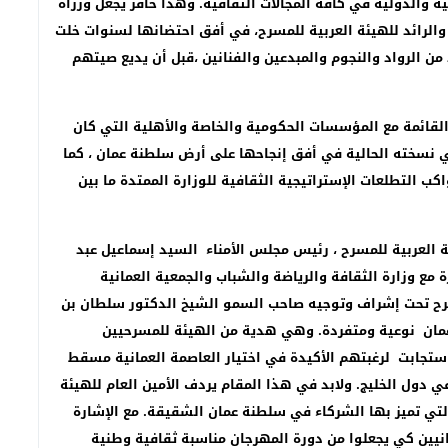
والدولية في كافة المجالات الثقافية. وهذا حافز يجعل وزراة
 والرائد للهيئة العربية للمسرح، في أفق احتضانها لسنوات خلت
ن الرواد والنجوم والمبدعين والفنانين ،قبل أن يديع صيتهم
لقائمة مع المؤسسات الحكومية والخاصة والأهلية التي كان
ي نسخته الحالية في أفق إنجاحها على أرض سلطنة عمان ، كما
ب التطلعات الإستراتيجية الثقافية للوزارة الممتدة ما بين
ن العام للهيئة العربية للمسرح ، رئيس مجلس الأمناء السيد إسماعيل عبد
 مع وزارة الثقافة والرياضة والشباب والجمعية العمانية
مسرح تحت إشراف وتوجيه صاحب السمو الشيخ الدكتور سلطان بن
 أجل أن تكون الدورة ال 15 بسلطنة عمان نوعية ومتفردة. وهي هدية من الهيئة للمسرحيين
ن استجابت لرغبتهم الأكيدة في اختيار العاصمة العمانية مسقط
 دول الخليج. ولابد في هذا المقام يردف الأمين العام للهيئة
لتي تميز بها الشركاء في سلطنة عمان الشقيقة. مع الإشارة
نيين كي يجعلوا من دورة المهرجان مناسبة ثقافية وطنية