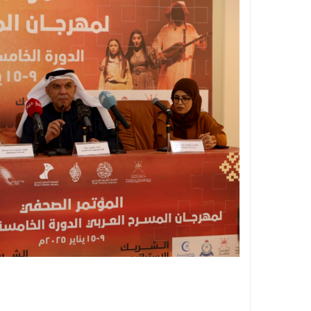
جماعة السهول تبرر أزمة الأزبال بالإكراهات الما