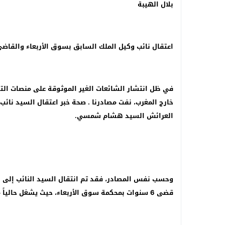
بلال الهيبة
إيقاف شخصين خارج باب سبتة بسلا وحجز أقرا
اعتقال نائب وكيل الملك السابق بسوق الأربعاء والقاض
في ظل انتشار الشائعات الغير الموثوقة على منصات الت
خارج المغرب، نفت مصادرنا . صحة خبر اعتقال السيد نائ
العرائش السيد هشام شمسي.
قضى 6 سنوات بمحكمة سوق الأربعاء، حيث يشغل حالياً منصب قاضي في قسم حوادث السير ويرأس جلسات الأربعاء.