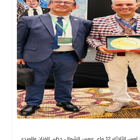
في أجواء احتفالية متميزة احتضنتها مدينة طنجة، يوم امس الثلاثاء 12 ماي عروس الشمال، حظي الفنان والمبدع