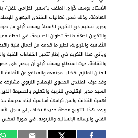
الأستاذ يوسف كُراج، الملقب بـ”سفير الخزامى للفن”، بت
الهادفة، وذلك ضمن فعاليات المنتدى الجهوي للإصلاح التربوي 
وجرى تسليم درع التكريم للأستاذ يوسف كُراج من طرف ا
والتكوين لجهة طنجة تطوان الحسيمة، في لحظة مميز
الثقافية والتربوية، نظير ما قدمه من أعمال فنية راقي
ويأتي هذا التكريم في إطار تثمين الكفاءات الفنية وال
والثقافة، حيث استطاع يوسف كُراج أن يبصم على حضور 
للفنان الملتزم بقضايا مجتمعه والمدافع عن الثقافة الر
وقد عرف المنتدى الجهوي للإصلاح التربوي مشاركة عدد 
السيد مدير الإقليمي للتربية والتعليم بالحسيمة الذين 
أهمية الثقافة والفن كرافعة أساسية لبناء مدرسة حدي
ويعد هذا التتويج محطة جديدة تضاف إلى سجل الأستاذ 
الفني والرسالة الإنسانية والتربوية، في صورة تعكس 