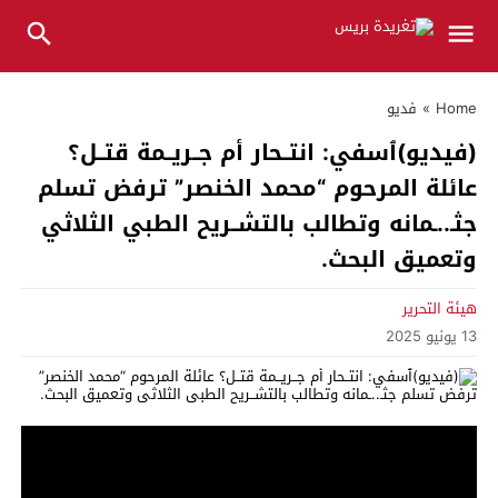
Home
»
فديو
(فيديو)ٱسفي: انتــحار أم جــريــمة قتــل؟
عائلة المرحوم “محمد الخنصر” ترفض تسلم
جثـ..ـمانه وتطالب بالتشــريح الطبي الثلاثي
وتعميق البحث.
هيئة التحرير
13 يونيو 2025