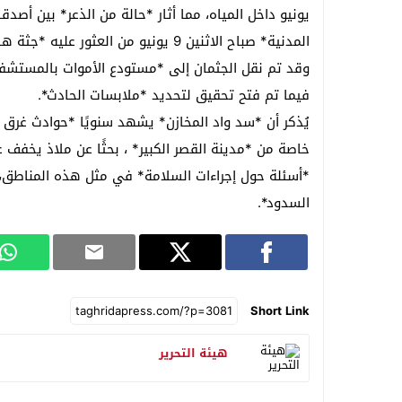
يونيو داخل المياه، مما أثار *حالة من الذعر* بين أصدق
المدنية* صباح الاثنين 9 يونيو من العثور عليه *جثة هامدة*.
وقد تم نقل الجثمان إلى *مستودع الأموات بالمستشفى 
فيما تم فتح تحقيق لتحديد *ملابسات الحادث*.
يُذكر أن *سد واد المخازن* يشهد سنويًا *حوادث غرق م
*أسئلة حول إجراءات السلامة* في مثل هذه المناطق،
السدود*.
Short Link
هيئة التحرير