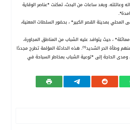
ائه وعائلته. وبعد ساعات من البحث، تمكنت *عناصر الوقاية
المحلي بمدينة القصر الكبير* ، بحضور السلطات المعنية،
ماثلة* ، حيث يتوافد عليه الشباب من المناطق المجاورة،
خاصة من *مدينة القصر الكبير* ، بحثًا عن ملاذ يخفف عنهم وطأة الحر الشديد⁽¹⁾. هذه الحادثة المؤلمة تطرح مجددًا
 ومدى الحاجة إلى *توعية الشباب بمخاطر السباحة في