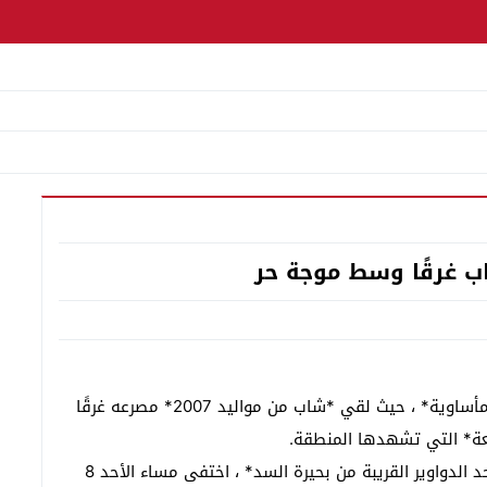
ب غرقًا وسط موجة حر
شهد سد *واد المخازن* ثاني أيام عيد الفطر حادثة *مأساوية* ، حيث لقي *شاب من مواليد 2007* مصرعه غرقًا
فعة* التي تشهدها المنطقة.
وبحسب مصادر محلية، فإن الضحية، الذي ينحدر من *أحد الدواوير القريبة من بحيرة السد* ، اختفى مساء الأحد 8