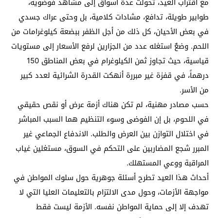
مع اقتراب العيد، تحولت عدة أسواق إلى مشاهد فوضوية،
طوابير طويلة، تدافع، مشادات كلامية، بل وحتى عراك جسدي
في بعض الأحيان، كل ذلك من أجل الظفر ببضعة كيلوغرامات من
اللحم. وضعٌ استغله عدد من الجزارين لرفع الأسعار إلى مستويات
قياسية، حيث تجاوز ثمن الكيلوغرام في بعض المناطق 150
درهماً، في قفزة غير مبررة أنهكت القدرة الشرائية لعدد كبير
من الأسر.
حسب مصادر مهنية، لم تكن هناك أزمة عرض أو نقص حقيقي
في اللحوم، بل إن الفوضى وسوء التنظيم هما السبب المباشر
في اختلال التوازن بين العرض والطلب. الاندفاع الجماعي غير
المبرر شجع المضاربين على التحكم في السوق، مستغلين غياب
المراقبة ووعي المستهلك.
أحداث هذا العيد تطرح أسئلة جوهرية حول سلوك المواطن في
مواجهة الأزمات، وحول مدى الالتزام بالتعليمات العليا التي لا
تهدف إلا إلى حماية المواطن نفسه. الأزمة ليست فقط