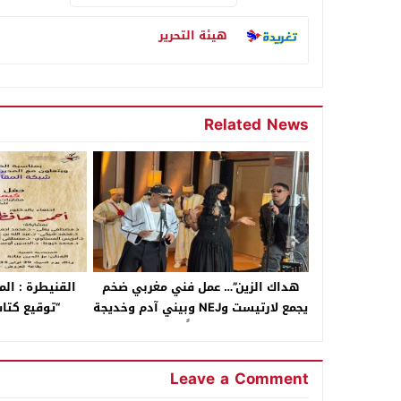
هيئة التحرير
Related News
هداك الزين”… عمل فني مغربي ضخم
القنيطرة : ال
يجمع لارتيست وNEJ وبيني آدم وخديجة
“توقيع كتا
تاعيالت احتفالًا بـ الكان
Leave a Comment