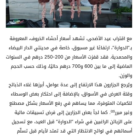
مع اقتراب عيد الأضحى، تشهد أسعار أحشاء الخروف، المعروفة
بـ”الدوارة”، ارتفاعًا غير مسبوق، خاصة في مدينتي الدار البيضاء
والمحمدية. فقد قفزت الأسعار من 200-250 درهم في السنوات
الماضية إلى ما بين 600 و700 درهم حاليًا، وذلك حسب الحجم
والوزن.
ويُرجع الجزارون هذا الارتفاع إلى عدة عوامل، أبرزها غلاء الذبائح
وقلة العرض في الأسواق، بالإضافة إلى احتكار بعض الوسطاء
للكميات المتوفرة، مما يساهم في رفع الأسعار بشكل مصطنع
وغير مبرر⁽²⁾. كما لجأ بعض الجزارين إلى فرض تسبيقات مالية
على الزبائن الراغبين في شراء “الدوارة” قبل العيد، مع تسجيل
أسمائهم في لوائح الانتظار التي قد تمتد لأيام قبل تسلّم