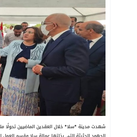
شهدت مدينة *سلا* خلال العقدين الماضيين تحولًا ملح
الجهود الحثيثة التي بذلتها عمالة سلا وقسم العمل 