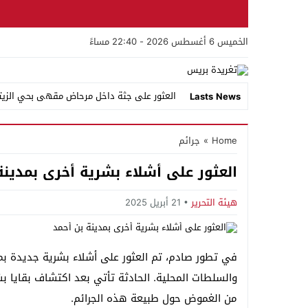
الخميس 6 أغسطس 2026 - 22:40 مساءً
العثور على جثة داخل مرحاض مقهى بحي الزيتو
Lasts News
الشرطة القضائية بسلا الجديدة توقف مشتبهاً
Home
»
جرائم
تدخل أمني حاسم بحي الرحمة بسلا ينهي حالة
العثور على أشلاء بشرية أخرى بمدينة
إيقاف شخصين خارج باب سبتة بسلا وحجز أقرا
أيها المرشحون.. السلاويون يريدون برامج تنموي
هيئة التحرير
21 أبريل 2025
من بركان إلى سلا.. القضاء يقول كلمته: لا لتك
وزارة الداخلية تكشف تفاصيل أحداث سبتة ومليلية: 40 ألف محاولة عبور نحو سبتة وفتح تحقيقات لكشف 
في تطور صادم، تم العثور على أشلاء بشرية جديدة بمدي
والسلطات المحلية. الحادثة تأتي بعد اكتشاف بقايا 
جماعة السهول تبرر أزمة الأزبال بالإكراهات الما
من الغموض حول طبيعة هذه الجرائم.
سلا المدينة تشن حرباً بلا هوادة على تجار ا