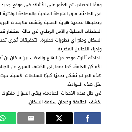
وفقًا للمصادر، تم العثور على الأشلاء في موقع جديد
شكلاط فاسد في قلب سلا.. فمن يحمي صحة ال
في الحادثة. فرق الشرطة العلمية والمصلحة الولائية
وتحليلها لتحديد هوية الضحية وكشف ملابسات الجريم
السلطات المحلية والأمن الوطني في حالة استنفار قص
السكان ومنع أي تطورات خطيرة. التحقيقات تُجرى تحت إ
وإجراء التحاليل المخبرية.
الحادثة أثارت موجة من الهلع والغضب بين سكان بن أحمد،
الأماكن العامة. كما دعوا إلى الكشف السريع عن الجنا
هذه الجرائم تُشكل تحديًا كبيرًا للسلطات الأمنية، 
مثل هذه الحوادث.
في ظل هذه الأحداث الصادمة، يبقى السؤال مفتوحًا ح
لكشف الحقيقة وضمان سلامة السكان.