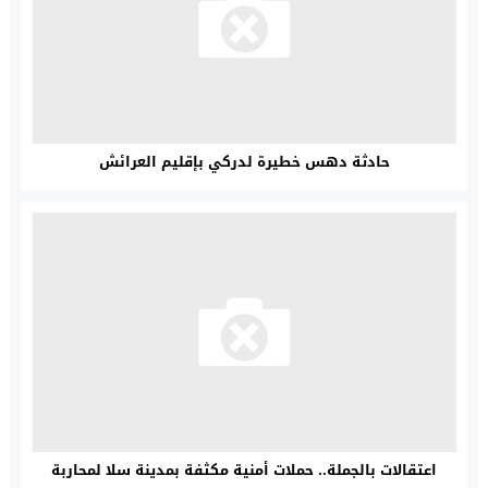
حادثة دهس خطيرة لدركي بإقليم العرائش
اعتقالات بالجملة.. حملات أمنية مكثفة بمدينة سلا لمحاربة