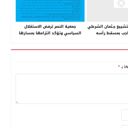
جمعية النصر ترفض الاستغلال
 لتشييع جـثمان الشرطي
السياسي وتؤكد التزامها بمسارها
جب بمسقط رأسه
التربوي والثقافي
ها بـ
*