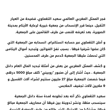
فجر الممثل المغربي العالمي سعيد التغماوي، فضيحة من العيار
الثقيل، حينما قرر الإنسحاب من جمعية خيرية لرعاية الأيتام بمدينة
الصويرة، بعد تعرضه للنصب من طرف القائمين على الجمعية.
و أعلن التغماوي عبر حسابه انستاغرام، انسحابه من الجمعية التي
كان عضوا شرفيا فيها ، بسبب نفخ الفواتير، وتبديد أموال اليتامى
التي تحصلت عليها الجمعية كدعم من طرف المحسنين.
و كشف الممثل المغربي عن بعض من أمثلة تبديد المال العام داخل
الجمعية ، حيث أشار إلى أن صنبور “روبيني” كلف مبلغ 5000 درهم،
فيما خصصت الجمعية مبلغ 27 مليون سنتيم لشراء آلات الغسيل و
9 ملايين لآلات تجفيف الـملابس.
سعيد التغماوي ذكر أنه بعد تطوعه لمدة سنة داخل الجمعية
سينسحب منها، ونشر تدوينة بين فيها أن مصاريف الجمعية مبالغ
فيها، مشتكيا من الاحتيال الذي طاله من طرف الجمعية الخيرية،