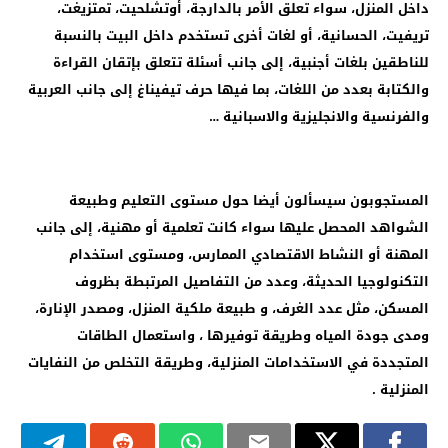
داخل المنزل، سواء تعلق الأمر بالدارجة، أوتشلحيت، تمتزيغت،
تريفيت، الحسانية، أو لغات أخرى تستخدم داخل البيت بالنسبة
للناطقين بلغات أجنبية، إلى جانب أسئلة تتعلق بإتقان القراءة
والكتابة بعدد من اللغات، بما فيها حرف تيفيناغ إلى جانب العربية
والفرنسية والانجليزية والاسبانية …
المستجوبون سيسألون أيضا حول مستوى التعليم وطبيعة
الشواهد المحصل عليها سواء كانت تعلمية أو مهنية، إلى جانب
المهنة أو النشاط الاقتصادي الممارس، ومستوى استخدام
التكنولوجيا الحديثة، وعدد من التفاصيل المرتبطة بظروف
المسكن، مثل عدد الغرف، و طبيعة ملكية المنزل، ومصدر الإنارة،
ومدى جودة المياه وطريقة توفيرها ، واستعمال الطاقات
المتجددة في الاستخدامات المنزلية، وطريقة التخلص من النفايات
المنزلية .