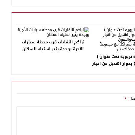
تراكم النفايات قرب محطة سيارات
الأجرة بوجدة يثير استياء السكان
 تربوية تحت عنوان (
) بدوار اهديل من انجاز
ارللثقافةوالفنون
ستدامة بشراكة مع
 الصعادلةوحدةاهديل
ها بـ
*