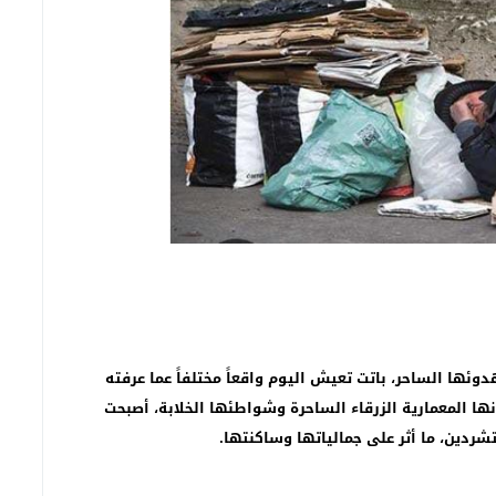
سابعة والعشرين لعيد العرش المجيد في أجواء وطنية متميزة
وئها الساحر، باتت تعيش اليوم واقعاً مختلفاً عما عرفته
نها المعمارية الزرقاء الساحرة وشواطئها الخلابة، أصبحت
شردين، ما أثر على جمالياتها وساكنتها.