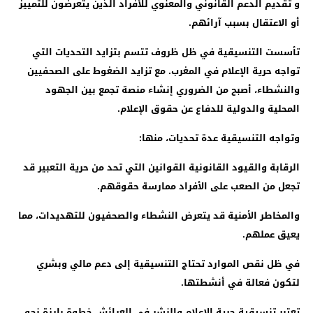
و تقديم الدعم القانوني والمعنوي للأفراد الذين يتعرضون للتمييز
أو الاعتقال بسبب آرائهم.
تأسست التنسيقية في ظل ظروف تتسم بتزايد التحديات التي
تواجه حرية الإعلام في المغرب. مع تزايد الضغوط على الصحفيين
والنشطاء، أصبح من الضروري إنشاء منصة تجمع بين الجهود
المحلية والدولية للدفاع عن حقوق الإعلام.
وتواجه التنسيقية عدة تحديات، منها:
الرقابة والقيود القانونية القوانين التي تحد من حرية التعبير قد
تجعل من الصعب على الأفراد ممارسة حقوقهم.
والمخاطر الأمنية قد يتعرض النشطاء والصحفيون للتهديدات، مما
يعيق عملهم.
في ظل نقص الموارد تحتاج التنسيقية إلى دعم مالي وبشري
لتكون فعالة في أنشطتها.
تعتبر تنسيقية حرية الإعلام والنشر في العرائش خطوة بارزة نحو