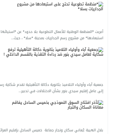
أعربت *المنظمة الوطنية للأعمال التطوعية بلا حدود* عن *استيائها
استبعادها* من مشروع رسم الجداريات بمدينة *سلا* ، حيث...
جمعية آباء وأولياء التلاميذ بثانوية دكالة التأهيلية تقدم شكاية رس
إلى عامل إقليم سيدي بنور بشأن الاختلالات في تدبير...
بلال الهيبة :يُعاني سكان وتجار جماعة خميس الساحل بإقليم العرا