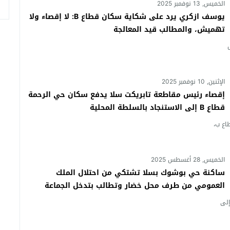
الخميس, 13 نوفمبر 2025
يوسف ازكري يرد على شكاية سكان قطاع B: لا إقصاء ولا
لسموم.. سقوط مروجين مبحوث عنهما وحجز مخدرات وأقراص مهلوسة
تهميش، والمطالب قيد المعالجة
الإثنين, 10 نوفمبر 2025
إقصاء رئيس مقاطعة تابريكت سلا يدفع سكان حي الرحمة
قطاع B إلى الاستنجاد بالسلطة المحلية
اع ب،
الخميس, 28 أغسطس 2025
ساكنة حي بوشوك بسلا تشتكي من احتلال الملك
العمومي من طرف محل خضار وتطالب بتدخل الجماعة
لى