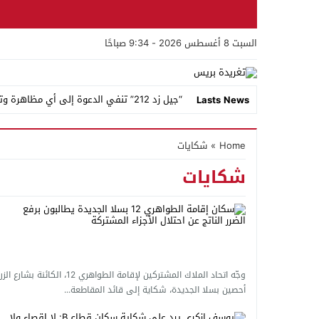
السبت 8 أغسطس 2026 - 9:34 صباحًا
“جيل زد 212” تنفي الدعوة إلى أي مظاهرة وتحذر من منشورات وصفحات مزيفة تنتحل اسمها
Lasts News
العثور على جثة داخل مرحاض مقهى بحي الزيتو
Home
»
شكايات
الشرطة القضائية بسلا الجديدة توقف مشتبهاً
شكايات
تدخل أمني حاسم بحي الرحمة بسلا ينهي حالة
إيقاف شخصين خارج باب سبتة بسلا وحجز أقرا
أيها المرشحون.. السلاويون يريدون برامج تنموي
من بركان إلى سلا.. القضاء يقول كلمته: لا لتك
وجّه اتحاد الملاك المشتركين لإقامة الطواهري 12، الك
وزارة الداخلية تكشف تفاصيل أحداث سبتة ومليلية: 40 ألف محاولة عبور نحو سبتة وفتح تحقيقات لكشف 
أحصين بسلا الجديدة، شكاية إلى قائد المقاطعة...
جماعة السهول تبرر أزمة الأزبال بالإكراهات الما