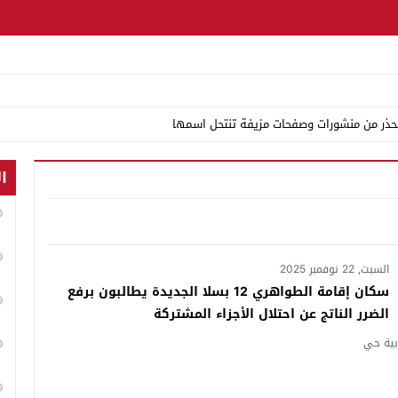
ن بمكناس يستنفر السلطات الأمنية
ال
 فيه أحدث الفوضى بإقامة الروحيين وتواصل البحث عن شقيقه
 خطر ويقود إلى توقيف مبحوث عنه
ص مهلوسة ومخدر الشيرا وسلاح أبيض
السبت, 22 نوفمبر 2025
سكان إقامة الطواهري 12 بسلا الجديدة يطالبون برفع
ة لا ولائم وسهرات انتخابية
الضرر الناتج عن احتلال الأجزاء المشتركة
ميم الأفواه ونعم للنقد المسؤول
ائنة بشارع الزربية حي
المتورطين
لية والإدارية والساكنة تطالب بالخدمة قبل الأعذار