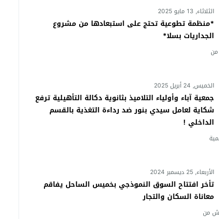
الثلاثاء, 13 مايو 2025
*منظمة تطوعية تحتج على استبعادها من مشروع
الجداريات بسلا*
 من
الخميس, 24 أبريل 2025
جمعية آباء وأولياء التلاميذ بثانوية دكالة التأهيلية ترفع
شكاية لعامل سيدي بنور ضد رداءة التغذية بالقسم
الداخلي !
مية
الأربعاء, 25 ديسمبر 2024
تأخر افتتاح السوق النموذجي بخميس الساحل يفاقم
معاناة السكان والتجار
ئش من